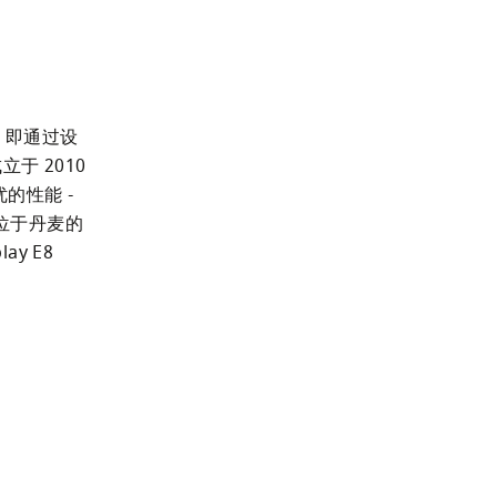
命，即通过设
 2010 
性能 - 
 位于丹麦的
 E8 