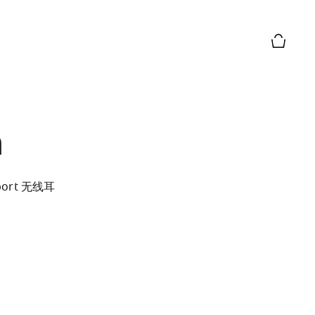
购物篮预
n
port 无线耳