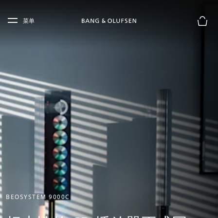
Skip to main content
Skip to main footer
菜单
购物
BEOSYSTEM 9000C