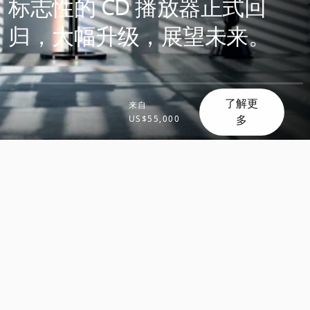
标志性的 CD 播放器正式回
归，大幅升级，展望未来。
了解更
来自
多
US$55,000
滚
滚
动
动
发
发
现
现