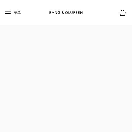
Skip to main content
Skip to main footer
菜单
购物