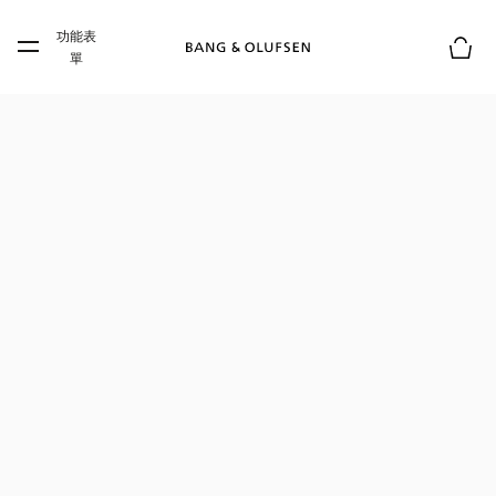
Skip to main content
功能表
Skip to main footer
單
購物