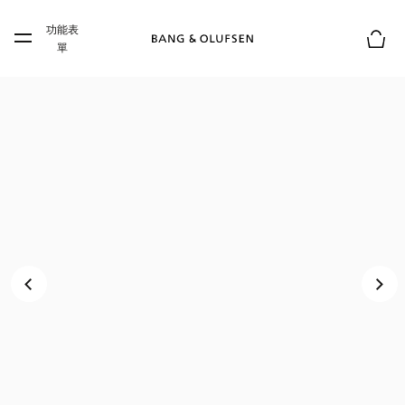
Skip to main content
功能表
Skip to main footer
單
購物