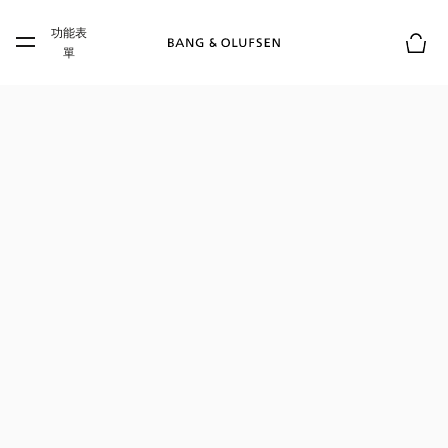
Skip to main content
功能表
Skip to main footer
單
購物