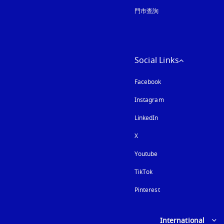
門市查詢
Social Links
Facebook
Instagram
以新標籤頁開啟
LinkedIn
X
Youtube
以新標籤頁開啟
TikTok
Pinterest
Select country and lan
International