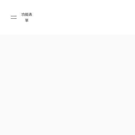
Skip to main content
Skip to main footer
功能表
單