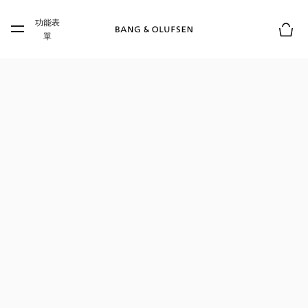
Skip to main content
功能表
Skip to main footer
單
購物