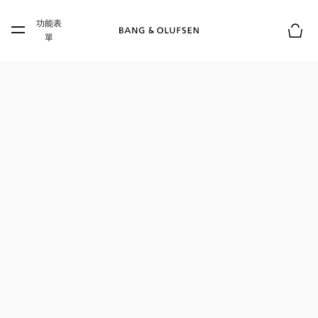
Skip to main content
功能表
Skip to main footer
單
購物