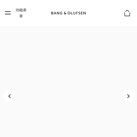
Skip to main content
功能表
Skip to main footer
單
購物