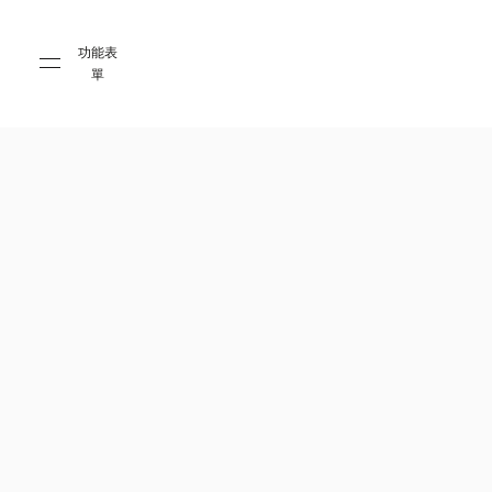
Skip to main content
Skip to main footer
功能表
單