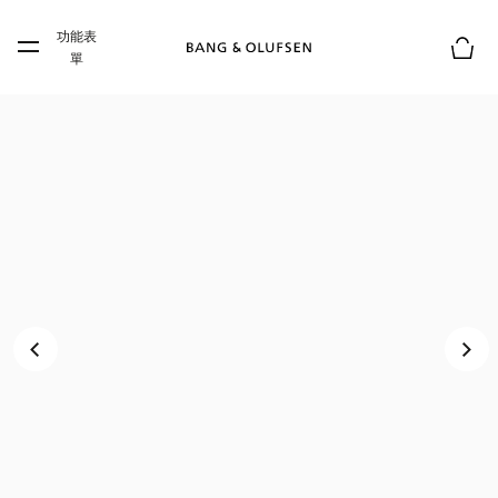
Skip to main content
功能表
Skip to main footer
單
購物