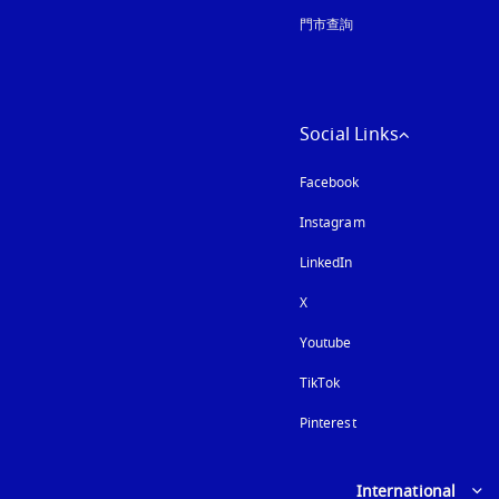
門市查詢
Social Links
Facebook
Instagram
以新標籤頁開啟
LinkedIn
X
Youtube
以新標籤頁開啟
TikTok
Pinterest
Select country and lan
International