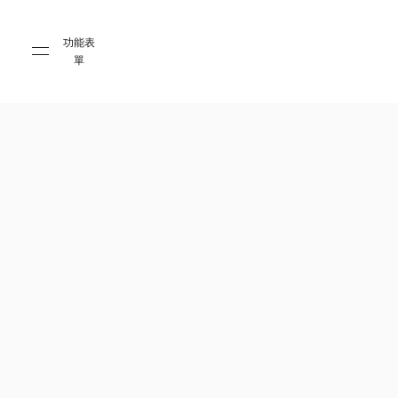
Skip to main content
Skip to main footer
功能表
單