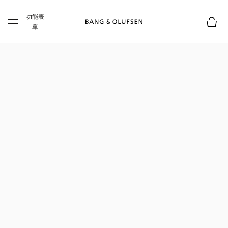
Skip to main content
功能表
Skip to main footer
單
購物