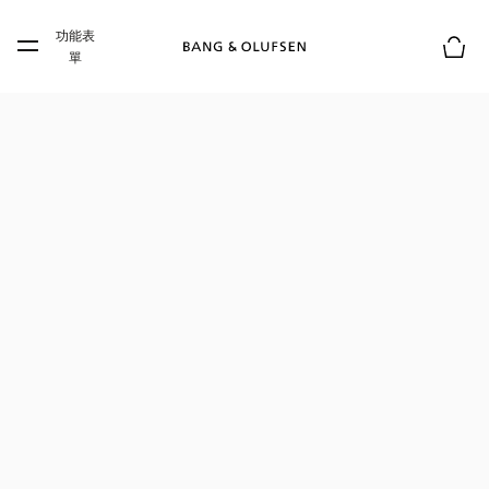
Skip to main content
功能表
Skip to main footer
單
購物