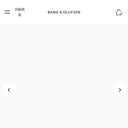
Skip to main content
功能表
Skip to main footer
單
購物