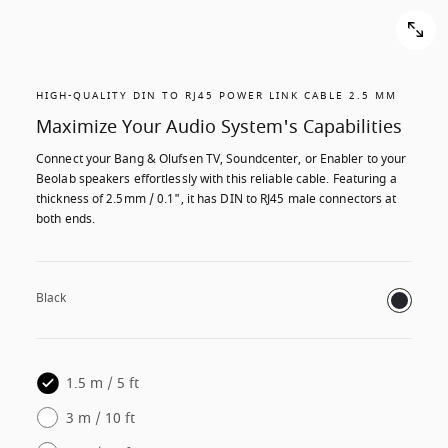
HIGH-QUALITY DIN TO RJ45 POWER LINK CABLE 2.5 MM
Maximize Your Audio System's Capabilities
Connect your Bang & Olufsen TV, Soundcenter, or Enabler to your 
Beolab speakers effortlessly with this reliable cable. Featuring a 
thickness of 2.5mm / 0.1", it has DIN to RJ45 male connectors at 
both ends.
Black
1.5 m / 5 ft
3 m / 10 ft