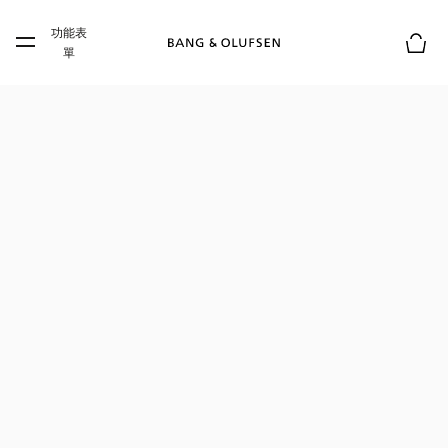
Skip to main content
功能表
Skip to main footer
單
購物