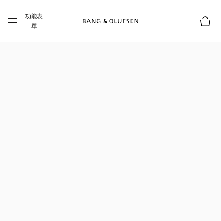
Skip to main content
功能表
Skip to main footer
單
購物