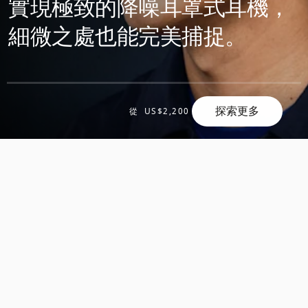
實現極致的降噪耳罩式耳機，
細微之處也能完美捕捉。
探索更多
滾
從
US$2,200
滾
動
動
探
探
索
索