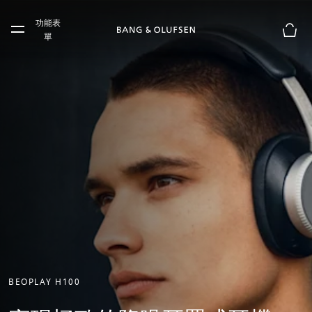
Skip to main content
功能表
Skip to main footer
單
購物
BEOPLAY H100