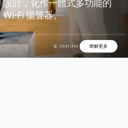
設計，化作一體式多功能的
Wi-Fi 揚聲器。
瞭解更多
滾
從
US$7,900
滾
動
動
探
探
索
索