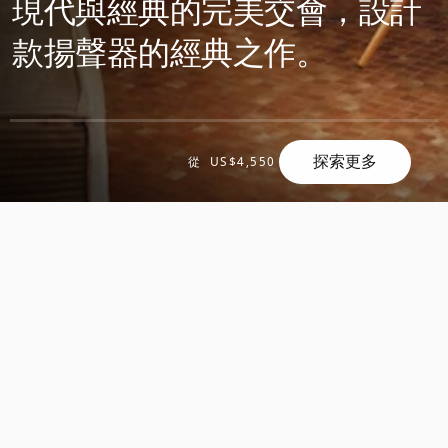
現代與經典的完美交會，設計
款揚聲器的經典之作。
探索更多
滾
從
US$4,550
滾
動
動
探
探
索
索