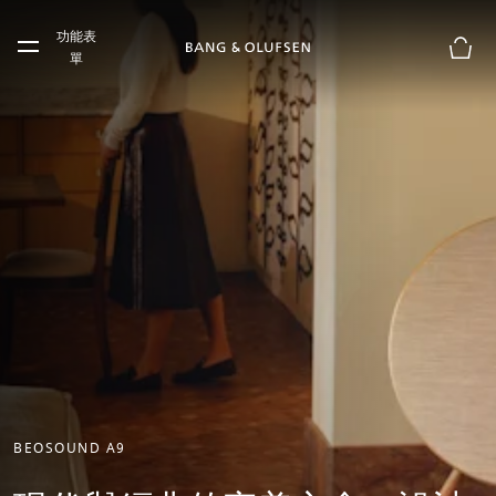
Skip to main content
功能表
Skip to main footer
單
購物
BEOSOUND A9