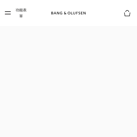
Skip to main content
功能表
Skip to main footer
單
購物