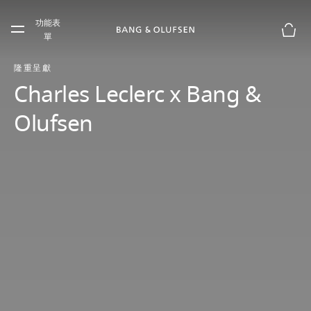
Skip to main content
功能表
Skip to main footer
單
購物
隆重呈獻
Charles Leclerc x Bang &
Olufsen