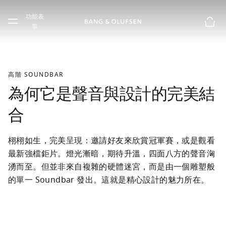
Skip to main content
功能表
Skip to main footer
單
購物
高階 SOUNDBAR
為何它是聲音與設計的完美結
合
栩栩如生，完美呈現：邀請好友來欣賞冠軍賽，或是觀看
最新強檔鉅片。燈光漸暗，期待升溫，四面八方的聲音洶
湧而至。但並非來自複雜的硬體迷宮，而是由一個雕塑般
的單一 Soundbar 發出。這就是精心設計的魅力所在。