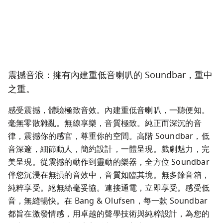
震撼音浪：擁有內建重低音喇叭的 Soundbar，重中
之重。
感受震撼，體驗極致音效。內建重低音喇叭，一聽便知。
毫無零散雜亂。無線享樂，音質極致。純正而深沉的音
律，震撼你的感官，尊重你的空間。高階 Soundbar，低
音深邃，細節動人，簡約設計，一體呈現。戲劇魅力，完
美呈現。從震撼的動作到靈動的樂器，全方位 Soundbar 
伴您沉浸在無損的音效中，音質如臨其境。無多餘音箱，
純粹享受。絕無絲毫妥協。連接通電，立即享受。感受低
音，無縫暢快。在 Bang & Olufsen，每一款 Soundbar 
都旨在激發情感，用卓越的聲學技術與純粹設計，為您的