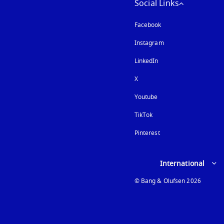
Social Links
Facebook
Instagram
以新標籤頁開啟
LinkedIn
X
Youtube
以新標籤頁開啟
TikTok
Pinterest
Select country and lan
International
© Bang & Olufsen 2026