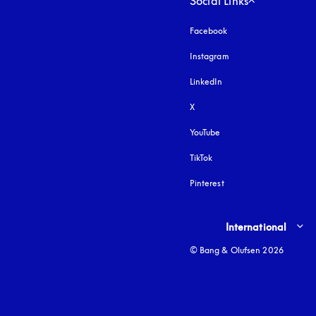
Social Links
Facebook
Instagram
åbnes under en ny fa
LinkedIn
X
YouTube
åbnes under en ny fane
TikTok
Pinterest
Select country and lang
International
© Bang & Olufsen 2026