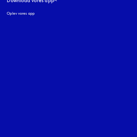
Download vores app
Oplev vores app
ne
uage
: