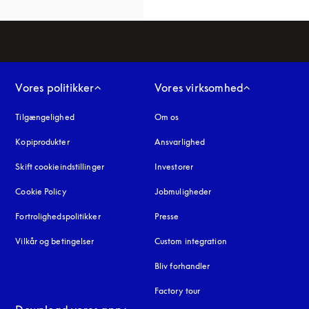
Vores politikker
Vores virksomhed
Tilgængelighed
åbnes under en ny fane
Om os
Kopiprodukter
åbnes under en ny fane
Ansvarlighed
Skift cookieindstillinger
Investorer
Cookie Policy
åbnes under en ny fane
Jobmuligheder
Fortrolighedspolitikker
åbnes under en ny fane
Presse
Vilkår og betingelser
Custom integration
Bliv forhandler
Factory tour