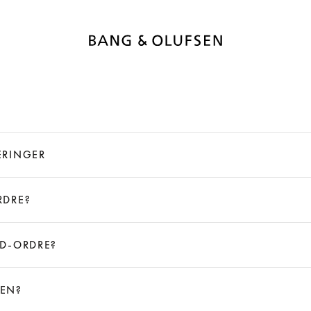
ERINGER
RDRE?
ED-ORDRE?
KEN?