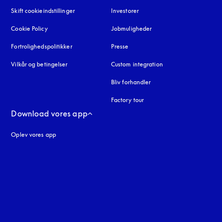
Skift cookieindstillinger
Investorer
Cookie Policy
åbnes under en ny fane
Jobmuligheder
Fortrolighedspolitikker
åbnes under en ny fane
Presse
Vilkår og betingelser
Custom integration
Bliv forhandler
Factory tour
Download vores app
Oplev vores app
ne