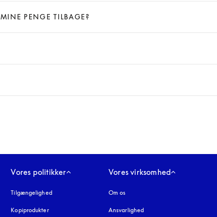
 MINE PENGE TILBAGE?
Vores politikker
Vores virksomhed
Tilgængelighed
åbnes under en ny fane
Om os
Kopiprodukter
åbnes under en ny fane
Ansvarlighed