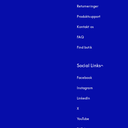
Returneringer
Produktsupport
Kontakt os
FAQ
Find butik
Social Links
Facebook
Instagram
åbnes under en ny fa
LinkedIn
X
YouTube
åbnes under en ny fane