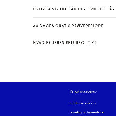
Expand
HVOR LANG TID GÅR DER, FØR JEG FÅR
Expand
30 DAGES GRATIS PRØVEPERIODE
Expand
HVAD ER JERES RETURPOLITIK?
Expand
Kundeservice
Eksklusive services
Levering og forsendelse