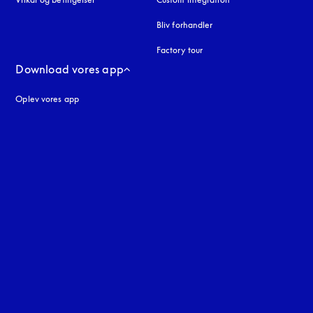
Bliv forhandler
Factory tour
Download vores app
Oplev vores app
ne
uage
: