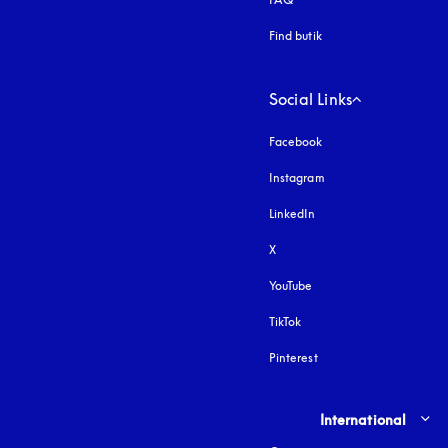
Find butik
Social Links
Facebook
Instagram
åbnes under en ny fa
LinkedIn
X
YouTube
åbnes under en ny fane
TikTok
Pinterest
Select country and lang
International