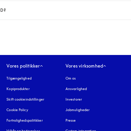
ED?
Vores politikker
Vores virksomhed
Tilgængelighed
åbnes under en ny fane
Om os
Kopiprodukter
åbnes under en ny fane
Ansvarlighed
Skift cookieindstillinger
Investorer
Cookie Policy
åbnes under en ny fane
Jobmuligheder
Fortrolighedspolitikker
åbnes under en ny fane
Presse
Vilkår og betingelser
Custom integration