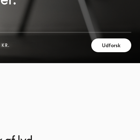
Udforsk
 KR.