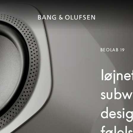
BEOLAB 19
Iøjn
subwo
desig
følels