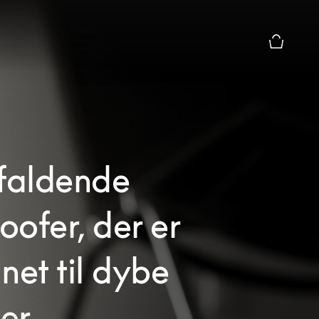
Forhåndsv
efaldende
ofer, der er
net til dybe
er.