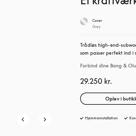
Et kraftværk
Cover
Grey
Trådløs high-end-subwoof
som passer perfekt ind i 
Forbind dine Bang & Oluf
29.250 kr.
Oplev i butik
Hjemmeinstallation
Kun