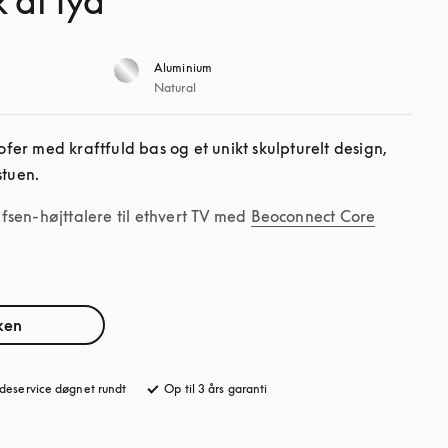
 af lyd
Aluminium
Natural
er med kraftfuld bas og et unikt skulpturelt design, 
stuen.
sen-højttalere til ethvert TV med
Beoconnect Core
ken
deservice døgnet rundt
åbnes under en ny fane
Op til 3 års garanti
åbnes under en ny fane