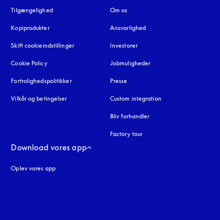
Tilgængelighed
åbnes under en ny fane
Om os
Kopiprodukter
åbnes under en ny fane
Ansvarlighed
Skift cookieindstillinger
Investorer
Cookie Policy
åbnes under en ny fane
Jobmuligheder
Fortrolighedspolitikker
åbnes under en ny fane
Presse
Vilkår og betingelser
Custom integration
Bliv forhandler
Factory tour
Download vores app
Oplev vores app
ne