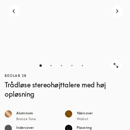
BEOLAB 28
Trådløse stereohøjttalere med høj
opløsning
Aluminium
Ydercover
Bronze Tone
Walnut
Indercover
Placering