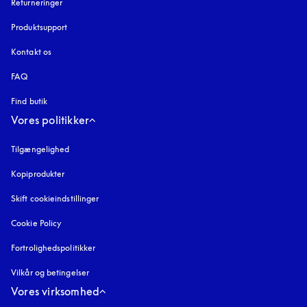
Returneringer
Produktsupport
Kontakt os
FAQ
Find butik
Vores politikker
Tilgængelighed
åbnes under en ny fane
Kopiprodukter
åbnes under en ny fane
Skift cookieindstillinger
Cookie Policy
åbnes under en ny fane
Fortrolighedspolitikker
åbnes under en ny fane
Vilkår og betingelser
Vores virksomhed