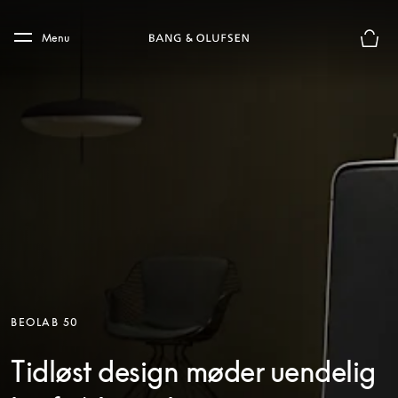
Skip to main content
Skip to main footer
Menu
Forhån
BEOLAB 50
Tidløst design møder uendelig