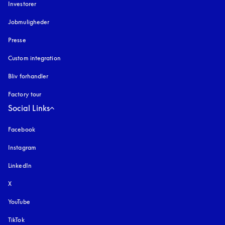
Investorer
Jobmuligheder
Presse
Custom integration
Bliv forhandler
Factory tour
Social Links
Facebook
Instagram
åbnes under en ny fane
LinkedIn
X
YouTube
åbnes under en ny fane
TikTok