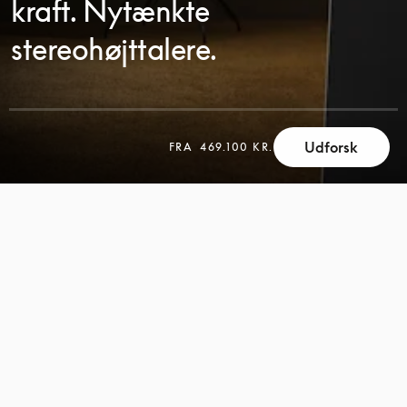
kraft. Nytænkte
stereohøjttalere.
Udforsk
SCROLL
FRA
469.100 KR.
SCROLL
FOR
FOR
AT
AT
UDFORSKE
UDFORSKE