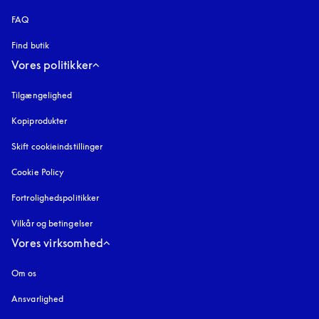
FAQ
Find butik
Vores politikker
Tilgængelighed
åbnes under en ny fane
Kopiprodukter
åbnes under en ny fane
Skift cookieindstillinger
Cookie Policy
åbnes under en ny fane
Fortrolighedspolitikker
åbnes under en ny fane
Vilkår og betingelser
Vores virksomhed
Om os
Ansvarlighed