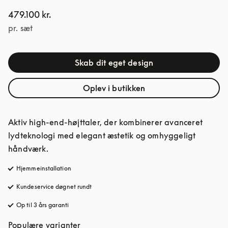
479.100 kr.
pr. sæt
Skab dit eget design
Oplev i butikken
Aktiv high-end-højttaler, der kombinerer avanceret 
lydteknologi med elegant æstetik og omhyggeligt 
håndværk.
Hjemmeinstallation
Kundeservice døgnet rundt
åbnes under en ny fane
Op til 3 års garanti
åbnes under en ny fane
Populære varianter