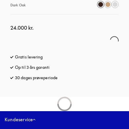
Dark Oak
24.000 kr.
Gratis levering
åbnes under en ny fane
Op til 3 års garanti
åbnes under en ny fane
30 dages prøveperiode
åbnes under en ny fane
Kundeservice