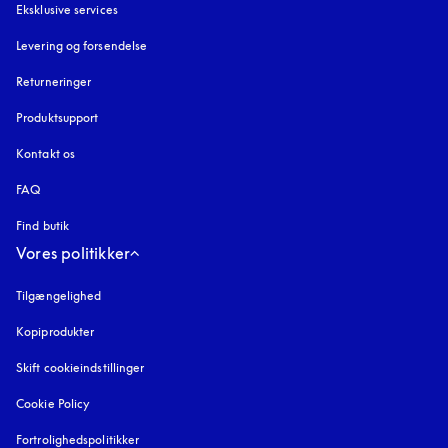
Eksklusive services
Levering og forsendelse
Returneringer
Produktsupport
Kontakt os
FAQ
Find butik
Vores politikker
Tilgængelighed
åbnes under en ny fane
Kopiprodukter
åbnes under en ny fane
Skift cookieindstillinger
Cookie Policy
åbnes under en ny fane
Fortrolighedspolitikker
åbnes under en ny fane