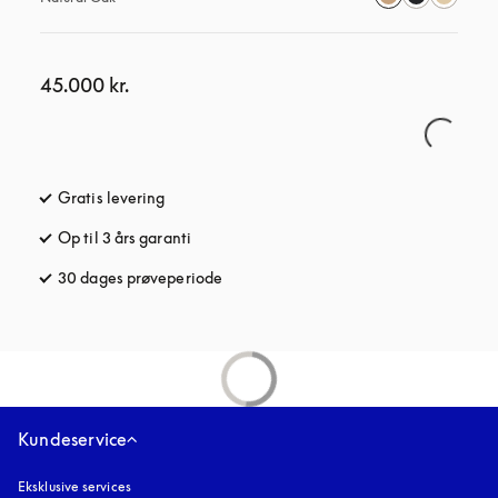
45.000 kr.
Gratis levering
åbnes under en ny fane
Op til 3 års garanti
åbnes under en ny fane
30 dages prøveperiode
åbnes under en ny fane
Kundeservice
Eksklusive services