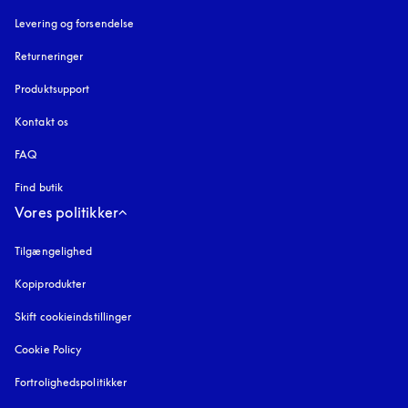
Levering og forsendelse
Returneringer
Produktsupport
Kontakt os
FAQ
Find butik
Vores politikker
Tilgængelighed
åbnes under en ny fane
Kopiprodukter
åbnes under en ny fane
Skift cookieindstillinger
Cookie Policy
åbnes under en ny fane
Fortrolighedspolitikker
åbnes under en ny fane