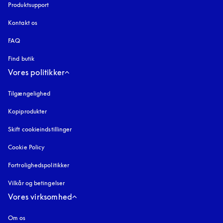
Produktsupport
Kontakt os
FAQ
Find butik
Vores politikker
Tilgængelighed
åbnes under en ny fane
Kopiprodukter
åbnes under en ny fane
Skift cookieindstillinger
Cookie Policy
åbnes under en ny fane
Fortrolighedspolitikker
åbnes under en ny fane
Vilkår og betingelser
Vores virksomhed
Om os