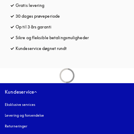
Gratis levering
åbnes under en ny fane
30 dages prøveperiode
åbnes under en ny fane
Op til 3 års garanti
åbnes under en ny fane
Sikre og fleksible betalingsmuligheder
åbnes under en ny fane
Kundeservice døgnet rundt
åbnes under en ny fane
Kundeservice
Eksklusive services
Levering og forsendelse
Returneringer