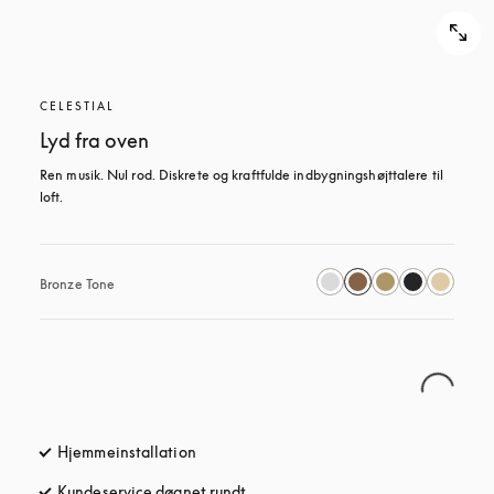
CELESTIAL
Lyd fra oven
Ren musik. Nul rod. Diskrete og kraftfulde indbygningshøjttalere til 
loft.
Bronze Tone
Hjemmeinstallation
Kundeservice døgnet rundt
åbnes under en ny fane