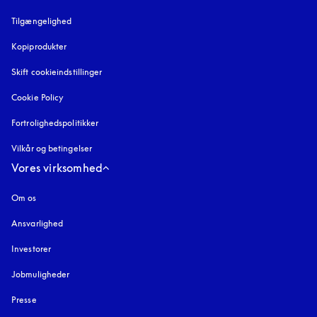
Tilgængelighed
åbnes under en ny fane
Kopiprodukter
åbnes under en ny fane
Skift cookieindstillinger
Cookie Policy
åbnes under en ny fane
Fortrolighedspolitikker
åbnes under en ny fane
Vilkår og betingelser
Vores virksomhed
Om os
Ansvarlighed
Investorer
Jobmuligheder
Presse