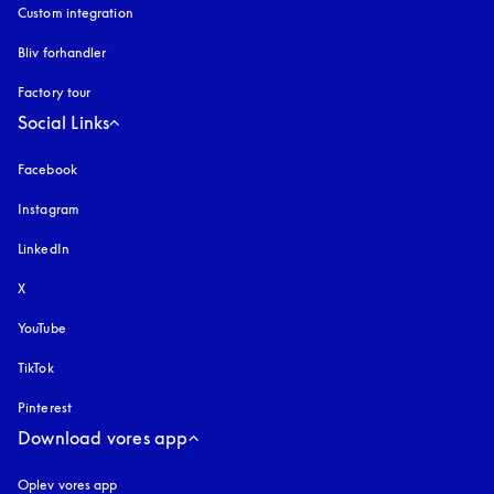
Custom integration
Bliv forhandler
Factory tour
Social Links
Facebook
Instagram
åbnes under en ny fane
LinkedIn
X
YouTube
åbnes under en ny fane
TikTok
Pinterest
Download vores app
Oplev vores app