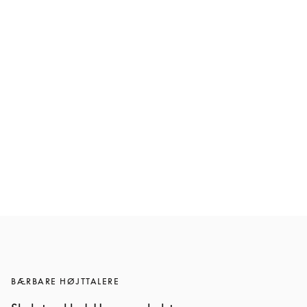
Beosound A5
12.000 kr.
6 Farver
BÆRBARE HØJTTALERE