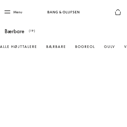
Skip to main content
Skip to main footer
Menu
Forhån
Bærbare
(19)
ALLE HØJTTALERE
BÆRBARE
BOGREOL
GULV