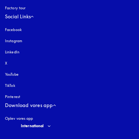
Factory tour
Social Links
Facebook
Instagram
åbnes under en ny fane
LinkedIn
X
YouTube
åbnes under en ny fane
TikTok
Pinterest
Download vores app
Oplev vores app
Select country and language
:
International