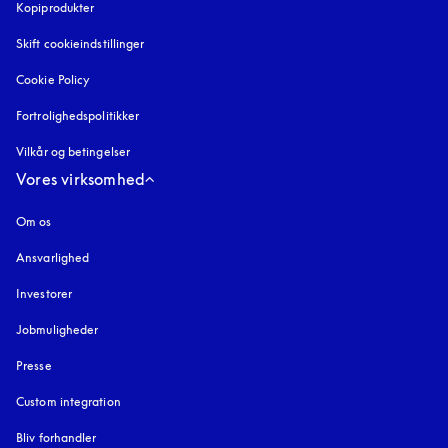
Kopiprodukter
åbnes under en ny fane
Skift cookieindstillinger
Cookie Policy
åbnes under en ny fane
Fortrolighedspolitikker
åbnes under en ny fane
Vilkår og betingelser
Vores virksomhed
Om os
Ansvarlighed
Investorer
Jobmuligheder
Presse
Custom integration
Bliv forhandler