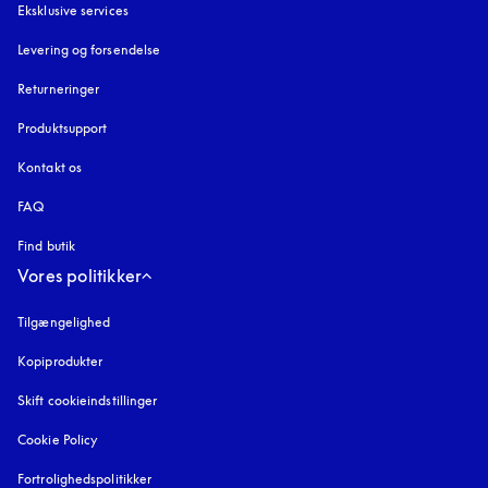
Eksklusive services
Levering og forsendelse
Returneringer
Produktsupport
Kontakt os
FAQ
Find butik
Vores politikker
Tilgængelighed
åbnes under en ny fane
Kopiprodukter
åbnes under en ny fane
Skift cookieindstillinger
Cookie Policy
åbnes under en ny fane
Fortrolighedspolitikker
åbnes under en ny fane