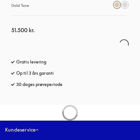
Gold Tone
51.500 kr.
Gratis levering
åbnes under en ny fane
Op til 3 års garanti
åbnes under en ny fane
30 dages prøveperiode
åbnes under en ny fane
Kundeservice