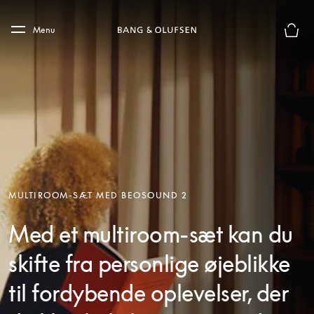
Skip to main content
Skip to main footer
Menu
Forhån
MULTIROOM-SÆT MED BEOSOUND 2
Med et multiroom-sæt kan du
skifte fra personlige øjeblikke
til fordybende oplevelser, der