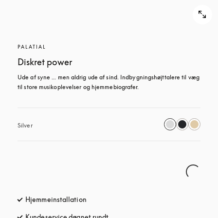
PALATIAL
Diskret power
Ude af syne ... men aldrig ude af sind. Indbygningshøjttalere til væg 
til store musikoplevelser og hjemmebiografer.
Silver
Hjemmeinstallation
Kundeservice døgnet rundt
åbnes under en ny fane