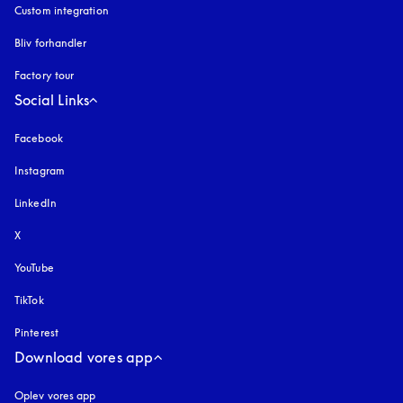
Custom integration
Bliv forhandler
Factory tour
Social Links
Facebook
Instagram
åbnes under en ny fane
LinkedIn
X
YouTube
åbnes under en ny fane
TikTok
Pinterest
Download vores app
Oplev vores app