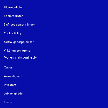
Tilgængelighed
åbnes under en ny fane
Kopiprodukter
åbnes under en ny fane
Skift cookieindstillinger
Cookie Policy
åbnes under en ny fane
Fortrolighedspolitikker
åbnes under en ny fane
Vilkår og betingelser
Vores virksomhed
Om os
Ansvarlighed
Investorer
Jobmuligheder
Presse