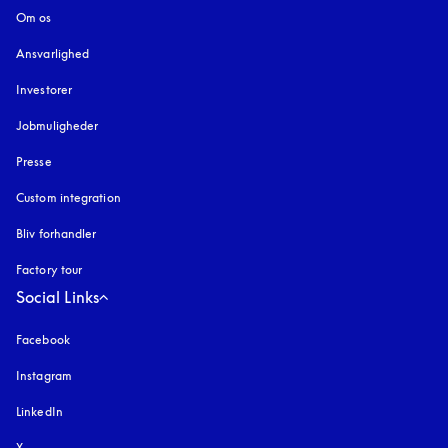
Om os
Ansvarlighed
Investorer
Jobmuligheder
Presse
Custom integration
Bliv forhandler
Factory tour
Social Links
Facebook
Instagram
åbnes under en ny fane
LinkedIn
X