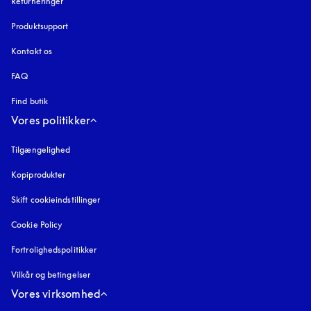
Returneringer
Produktsupport
Kontakt os
FAQ
Find butik
Vores politikker
Tilgængelighed
åbnes under en ny fane
Kopiprodukter
åbnes under en ny fane
Skift cookieindstillinger
Cookie Policy
åbnes under en ny fane
Fortrolighedspolitikker
åbnes under en ny fane
Vilkår og betingelser
Vores virksomhed