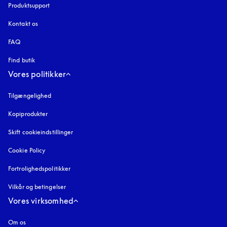
Produktsupport
Kontakt os
FAQ
Find butik
Vores politikker
Tilgængelighed
åbnes under en ny fane
Kopiprodukter
åbnes under en ny fane
Skift cookieindstillinger
Cookie Policy
åbnes under en ny fane
Fortrolighedspolitikker
åbnes under en ny fane
Vilkår og betingelser
Vores virksomhed
Om os