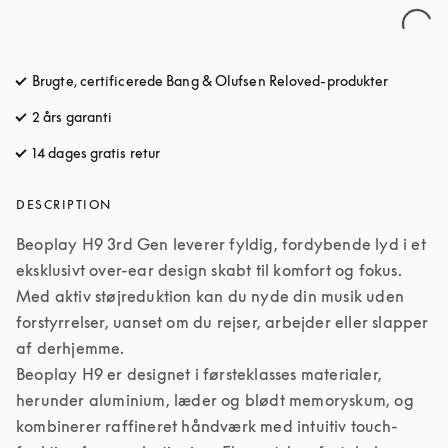
Brugte, certificerede Bang & Olufsen Reloved-produkter
2 års garanti
14 dages gratis retur
åbnes under en ny fane
DESCRIPTION
Beoplay H9 3rd Gen leverer fyldig, fordybende lyd i et 
eksklusivt over-ear design skabt til komfort og fokus. 
Med aktiv støjreduktion kan du nyde din musik uden 
forstyrrelser, uanset om du rejser, arbejder eller slapper 
af derhjemme.

Beoplay H9 er designet i førsteklasses materialer, 
herunder aluminium, læder og blødt memoryskum, og 
kombinerer raffineret håndværk med intuitiv touch-