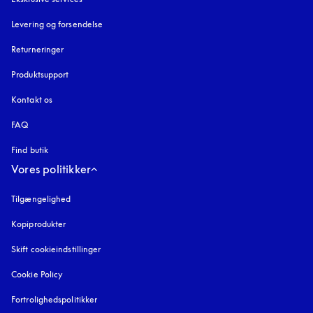
Levering og forsendelse
Returneringer
Produktsupport
Kontakt os
FAQ
Find butik
Vores politikker
Tilgængelighed
åbnes under en ny fane
Kopiprodukter
åbnes under en ny fane
Skift cookieindstillinger
Cookie Policy
åbnes under en ny fane
Fortrolighedspolitikker
åbnes under en ny fane