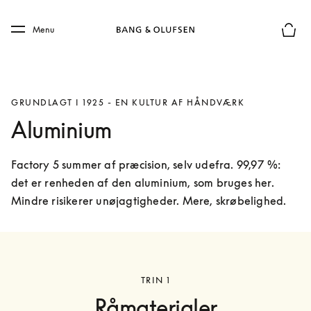
Skip to main content
Skip to main footer
Menu
Forhån
GRUNDLAGT I 1925 - EN KULTUR AF HÅNDVÆRK
Aluminium
Factory 5 summer af præcision, selv udefra. 99,97 %: 
det er renheden af den aluminium, som bruges her. 
Mindre risikerer unøjagtigheder. Mere, skrøbelighed. 
TRIN 1
Råmaterialer