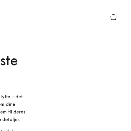
Forhåndsv
ste
ytte – det 
m dine 
m til deres 
 detaljer.