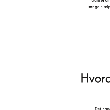
Uanset om 
sange hjælp
Hvord
Det hand