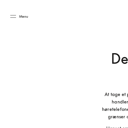
Skip to main content
Skip to main footer
Menu
De
At tage et 
handler
høretelefone
grænser o