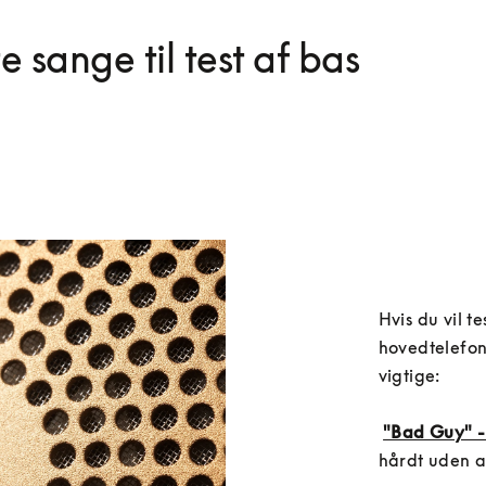
e sange til test af bas
Hvis du vil te
hovedtelefon
vigtige:

"Bad Guy" - B
hårdt uden a