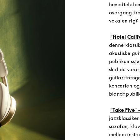
hovedtelefont
overgang fra 
vokalen rig?
"Hotel Calif
denne klassik
akustiske gui
publikumsstøj
skal du være
guitarstreng
koncerten og 
blandt publi
"Take Five"
jazzklassiker
saxofon, klav
mellem instru