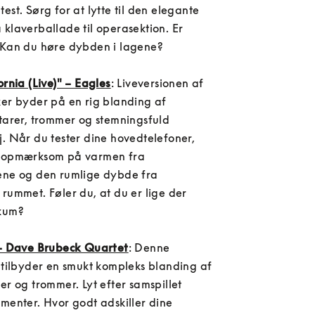
est. Sørg for at lytte til den elegante 
klaverballade til operasektion. Er 
 Kan du høre dybden i lagene?

ornia (Live)" – Eagles
: Liveversionen af ​​
er byder på en rig blanding af 
tarer, trommer og stemningsfuld 
. Når du tester dine hovedtelefoner, 
 opmærksom på varmen fra 
ene og den rumlige dybde fra 
rummet. Føler du, at du er lige der 
kum?

 – Dave Brubeck Quartet
: Denne 
 tilbyder en smukt kompleks blanding af 
er og trommer. Lyt efter samspillet 
menter. Hvor godt adskiller dine 