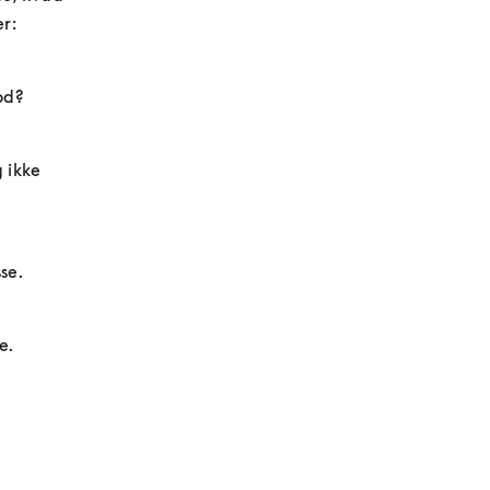
er:
od? 
ikke 
e.  
e. 