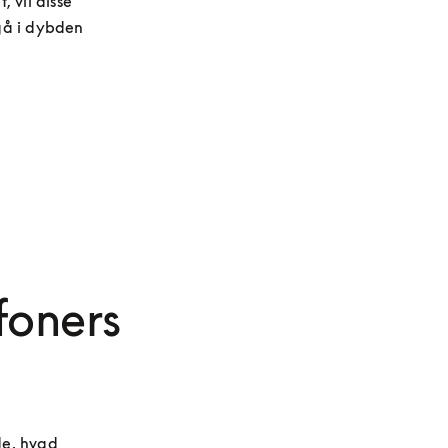
vil disse 
gå i dybden 
foners
e, hvad 