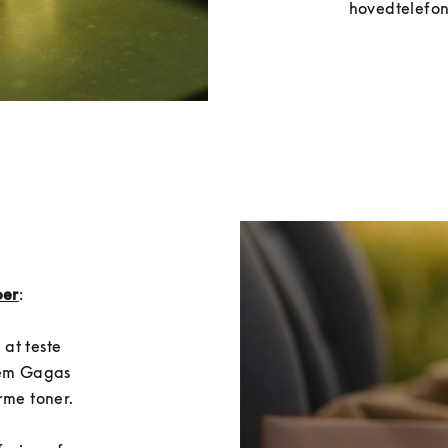
hovedtelefon
per
: 
at teste 
lem Gagas 
e toner.
