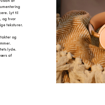
fusion af 
trumentering 
e. Lyt til 
 og hvor 
e teksturer.

takter og 
ummer. 
ts lyde. 
ærs af 