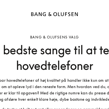
BANG & OLUFSENS VALG
 bedste sange til at te
hovedtelefoner
par hovedtelefoner af høj kvalitet på handler ikke kun om at l
 om at opleve lyd i den reneste form. Men hvordan ved du, o
r er klar til opgaven? Med de rigtige numre kan du presse de
g afsløre hver enkelt klare høje, dybe bastone og indviklede