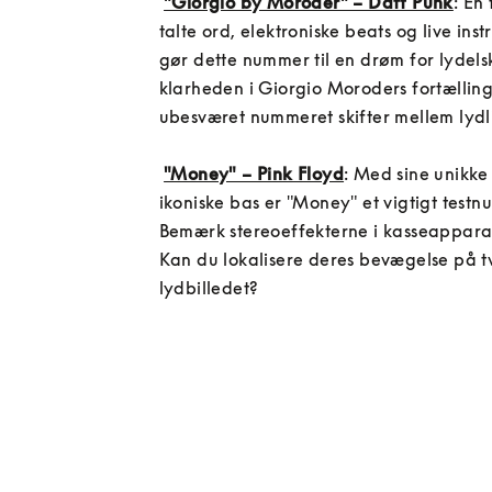
"Giorgio by Moroder" – Daft Punk
: En 
talte ord, elektroniske beats og live ins
gør dette nummer til en drøm for lydelsker
klarheden i Giorgio Moroders fortælling,
ubesværet nummeret skifter mellem lydlig
"Money" – Pink Floyd
: Med sine unikke 
ikoniske bas er "Money" et vigtigt testn
Bemærk stereoeffekterne i kasseapparate
Kan du lokalisere deres bevægelse på tv
lydbilledet?