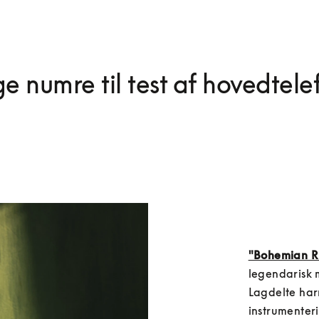
ge numre til test af hovedtele
"Bohemian R
legendarisk m
Lagdelte harm
instrumenterin