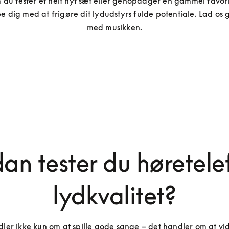
du tester et helt nyt sæt eller genopdager en gammel favorit, 
e dig med at frigøre dit lydudstyrs fulde potentiale. Lad os 
med musikken.
an tester du høretele
lydkvalitet?
ler ikke kun om at spille gode sange – det handler om at vid