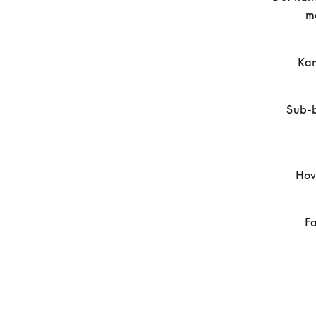
ma
Kan
Sub-b
Hov
Fa