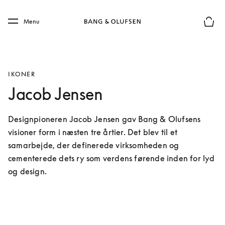
Skip to main content
Skip to main footer
Menu
Forhån
IKONER
Jacob Jensen
Designpioneren Jacob Jensen gav Bang & Olufsens 
visioner form i næsten tre årtier. Det blev til et 
samarbejde, der definerede virksomheden og 
cementerede dets ry som verdens førende inden for lyd 
og design.