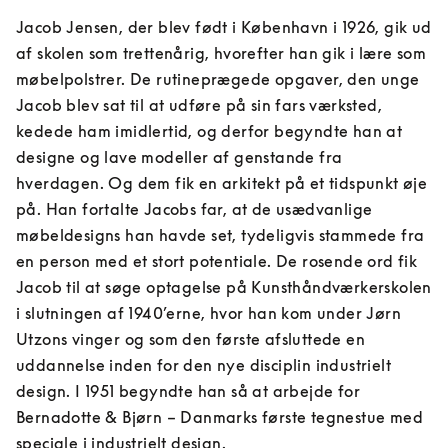
Jacob Jensen, der blev født i København i 1926, gik ud 
af skolen som trettenårig, hvorefter han gik i lære som 
møbelpolstrer. De rutineprægede opgaver, den unge 
Jacob blev sat til at udføre på sin fars værksted, 
kedede ham imidlertid, og derfor begyndte han at 
designe og lave modeller af genstande fra 
hverdagen. Og dem fik en arkitekt på et tidspunkt øje 
på. Han fortalte Jacobs far, at de usædvanlige 
møbeldesigns han havde set, tydeligvis stammede fra 
en person med et stort potentiale. De rosende ord fik 
Jacob til at søge optagelse på Kunsthåndværkerskolen 
i slutningen af 1940’erne, hvor han kom under Jørn 
Utzons vinger og som den første afsluttede en 
uddannelse inden for den nye disciplin industrielt 
design. I 1951 begyndte han så at arbejde for 
Bernadotte & Bjørn – Danmarks første tegnestue med 
speciale i industrielt design.