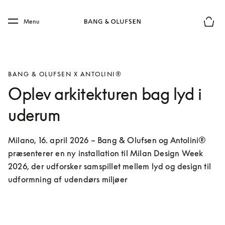
Skip to main content
Skip to main footer
Menu
Forhån
BANG & OLUFSEN X ANTOLINI®
Oplev arkitekturen bag lyd i
uderum
Milano, 16. april 2026 – Bang & Olufsen og Antolini® 
præsenterer en ny installation til Milan Design Week 
2026, der udforsker samspillet mellem lyd og design til 
udformning af udendørs miljøer