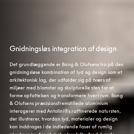
Gnidningsløs integration af design
Det grundlæggende er Bang & Olufsens tro på den 
gnidningsløse kombination af lyd og design som et 
arkitektonisk lag, der udfolder sig på tværs af 
miljøer med blomster og skulpturelle sten for at 
forme opfattelsen og transformere hvert rum. Bang 
& Olufsens præcisionsfremstillede aluminium 
interagerer med Antolini®s raffinerede natursten, 
der illustrerer, hvordan lyd, materialer og design 
kan inddrages i de indledende faser af rumlig 