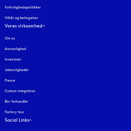
Fortrolighedspolitikker
åbnes under en ny fane
Vilkår og betingelser
Vores virksomhed
Om os
Ansvarlighed
Investorer
Jobmuligheder
Presse
Custom integration
Bliv forhandler
Factory tour
Social Links