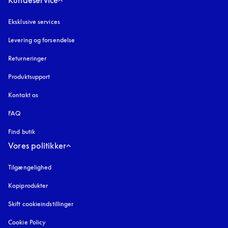
Kundeservice
Eksklusive services
Levering og forsendelse
Returneringer
Produktsupport
Kontakt os
FAQ
Find butik
Vores politikker
Tilgængelighed
åbnes under en ny fane
Kopiprodukter
åbnes under en ny fane
Skift cookieindstillinger
Cookie Policy
åbnes under en ny fane