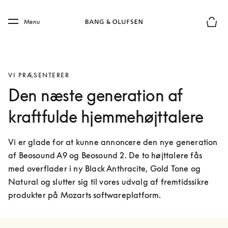
Skip to main content
Skip to main footer
Menu
Forhån
VI PRÆSENTERER
Den næste generation af
kraftfulde hjemmehøjttalere
Vi er glade for at kunne annoncere den nye generation 
af Beosound A9 og Beosound 2. De to højttalere fås 
med overflader i ny Black Anthracite, Gold Tone og 
Natural og slutter sig til vores udvalg af fremtidssikre 
produkter på Mozarts softwareplatform.