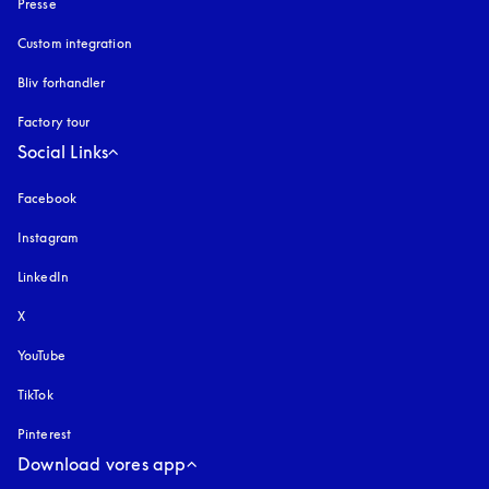
Presse
Custom integration
Bliv forhandler
Factory tour
Social Links
Facebook
Instagram
åbnes under en ny fane
LinkedIn
X
YouTube
åbnes under en ny fane
TikTok
Pinterest
Download vores app