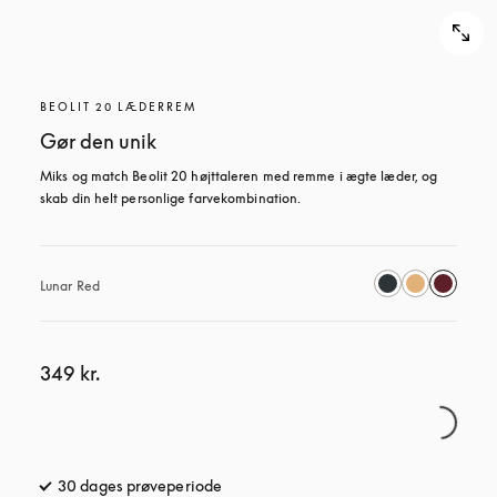
BEOLIT 20 LÆDERREM
Gør den unik
Miks og match Beolit 20 højttaleren med remme i ægte læder, og 
skab din helt personlige farvekombination.
Lunar Red
349 kr.
30 dages prøveperiode
åbnes under en ny fane