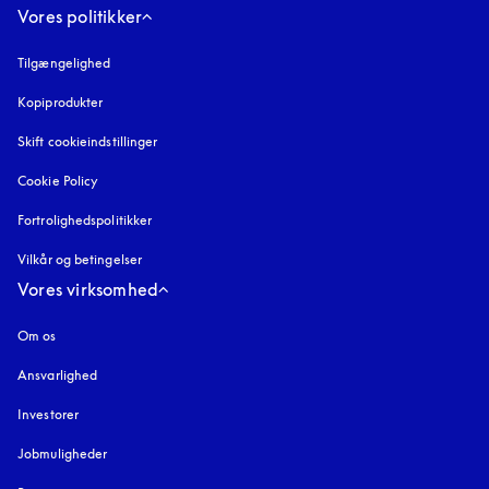
Vores politikker
Tilgængelighed
åbnes under en ny fane
Kopiprodukter
åbnes under en ny fane
Skift cookieindstillinger
Cookie Policy
åbnes under en ny fane
Fortrolighedspolitikker
åbnes under en ny fane
Vilkår og betingelser
Vores virksomhed
Om os
Ansvarlighed
Investorer
Jobmuligheder