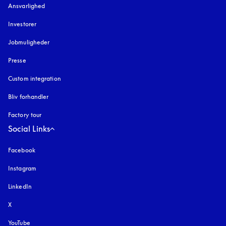
Ansvarlighed
Investorer
Jobmuligheder
Presse
Custom integration
Bliv forhandler
Factory tour
Social Links
Facebook
Instagram
åbnes under en ny fane
LinkedIn
X
YouTube
åbnes under en ny fane