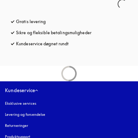
Gratis levering
åbnes under en ny fane
Sikre og fleksible betalingsmuligheder
åbnes under en ny fane
Kundeservice døgnet rundt
åbnes under en ny fane
Kundeservice
Eksklusive services
Levering og forsendelse
Returneringer
Produktsupport