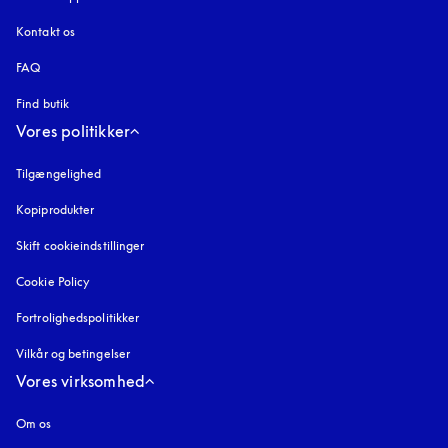
Kontakt os
FAQ
Find butik
Vores politikker
Tilgængelighed
åbnes under en ny fane
Kopiprodukter
åbnes under en ny fane
Skift cookieindstillinger
Cookie Policy
åbnes under en ny fane
Fortrolighedspolitikker
åbnes under en ny fane
Vilkår og betingelser
Vores virksomhed
Om os