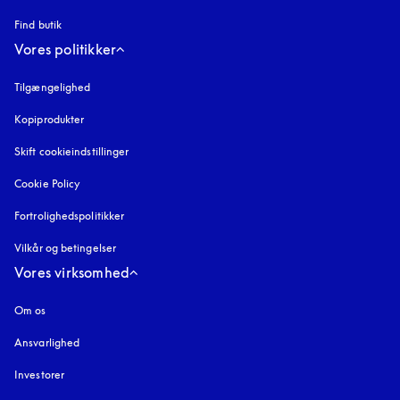
Find butik
Vores politikker
Tilgængelighed
åbnes under en ny fane
Kopiprodukter
åbnes under en ny fane
Skift cookieindstillinger
Cookie Policy
åbnes under en ny fane
Fortrolighedspolitikker
åbnes under en ny fane
Vilkår og betingelser
Vores virksomhed
Om os
Ansvarlighed
Investorer