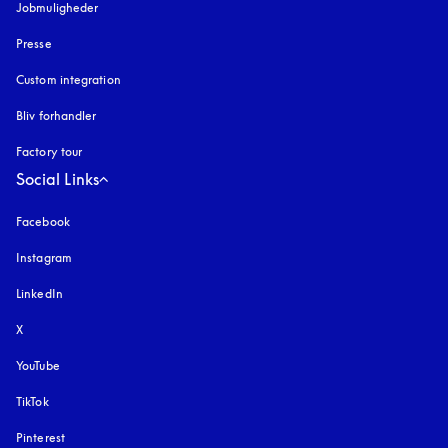
Jobmuligheder
Presse
Custom integration
Bliv forhandler
Factory tour
Social Links
Facebook
Instagram
åbnes under en ny fane
LinkedIn
X
YouTube
åbnes under en ny fane
TikTok
Pinterest