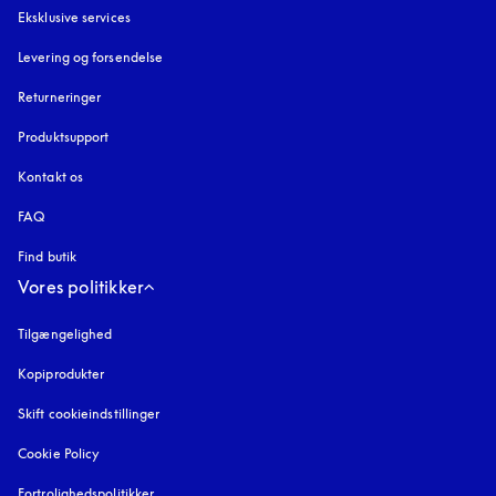
Eksklusive services
Levering og forsendelse
Returneringer
Produktsupport
Kontakt os
FAQ
Find butik
Vores politikker
Tilgængelighed
åbnes under en ny fane
Kopiprodukter
åbnes under en ny fane
Skift cookieindstillinger
Cookie Policy
åbnes under en ny fane
Fortrolighedspolitikker
åbnes under en ny fane